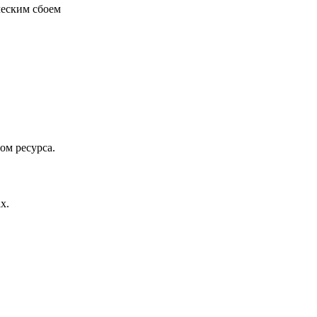
ческим сбоем
ом ресурса.
х.