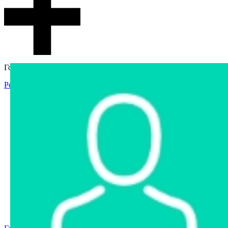
Гостевой доступ
Регистрация
Вход
Главная
Аукцион
Интернет-магазин
Интернет-витрина
Услуги
Информация
Контакты
Частное имущество
Арестованное имущество
Реестр несостоявшихся торгов
Реестр переоценок
Государственное имущество