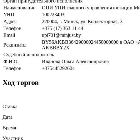
Орган принудительного исполнения
Наименование
ОПИ УПИ главного управления юстиции М
УНП
100223493
Адрес
220004, г. Минск, ул. Коллекторная, 3
Телефон
+375 (17) 363-11-44
Email
upi701@minjust.by
BY56AKBB36429000024450000000 в ОАО «А
Реквизиты
AKBBBY2X
Судебный исполнитель
Ф.И.О.
Иванова Ольга Александровна
Телефон
+375445292604
Ход торгов
Ставка
Дата
Время
Участник