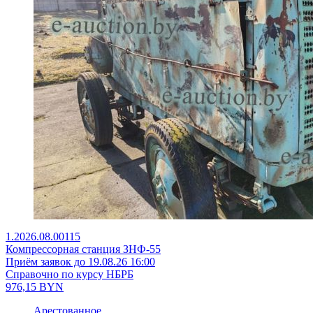
1.2026.08.00115
Компрессорная станция ЗНФ-55
Приём заявок до 19.08.26 16:00
Справочно по курсу НБРБ
976,15
BYN
Арестованное