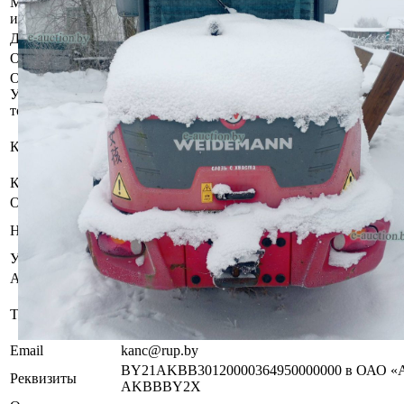
Местоположение
Витебская область, Чашникский р-н, аг. Проз
имущества
Должник
Общество с ограниченной ответственностью
Обременения
Залог. Арест судебного исполнителя.
Осмотр объекта
Участник электронных торгов обязан до начала электронных т
торгов ( п.2.4.3 Регламента)
Имущество оставлено судебным исполнителе
Контактное лицо
хранителю.
За дополнительной информацией обращаться
Контакты
+375445293933
Организатор/оператор торгов
Республиканское унитарное предприятие по 
Наименование
«БелЮрОбеспечение»
УНП
192821149
Адрес
пр-т. Дзержинского, 1Б, 220069, г. Минск
+375 (44) 529-39-07 (отдел электронных торго
Телефон
(магазин), +375 (44) 529-39-24 (магазин), +37
магазин)
Email
kanc@rup.by
BY21AKBB30120000364950000000 в ОАО «А
Реквизиты
AKBBBY2X