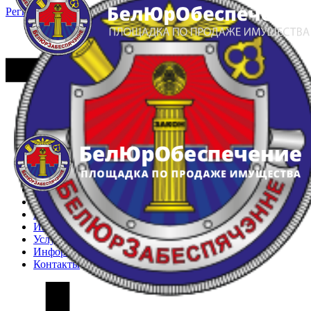
Регистрация
Вход
Главная
Арестованное имущество
Реестр несостоявшихся торгов
Реестр переоценок
Частное имущество
Государственное имущество
Интернет-магазин
Интернет-витрина
Услуги
Информация
Контакты