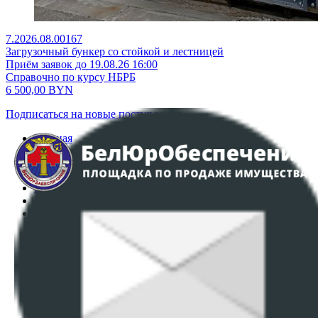
7.2026.08.00167
Загрузочный бункер со стойкой и лестницей
Приём заявок до 19.08.26 16:00
Справочно по курсу НБРБ
6 500,00
BYN
Подписаться на новые поступления
Главная
Аукционы
Интернет-магазин
Регламент организации и проведения торгов
Пользовательское соглашение
Политика в отношении обработки персональных
данных
ПОЛОЖЕНИЕ О ПОЛИТИКЕ ОБРАБОТКИ COOKIE-
ФАЙЛОВ
Настройки cookie-файлов
Контакты