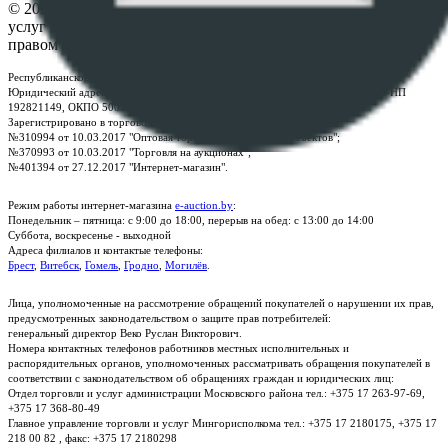
© 2026 Республиканское унитарное предприятие по оказанию
услуг "БелЮрОбеспечение" - Все права защищены авторским
правом
Республиканское унитарное предприятие по оказанию услуг "БелЮрОбеспечение"
Юридический адрес: г. Минск, пр-т. Дзержинского, 1Б, e-mail:
kanc@rup.by
, УНП
192821149, ОКПО 500111895000
Зарегистрировано в торговом реестре Республики Беларусь:
№310994 от 10.03.2017 "Оптовая торговля без торговых объектов";
№370993 от 10.03.2017 "Торговля на аукционах";
№401394 от 27.12.2017 "Интернет-магазин".
Режим работы интернет-магазина
e-auction.by
:
Понедельник – пятница: с 9:00 до 18:00, перерыв на обед: с 13:00 до 14:00
Суббота, воскресенье - выходной
Адреса филиалов и контактые телефоны:
Брест
,
Витебск
,
Гомель
,
Гродно
,
Могилёв
.
Лица, уполномоченные на рассмотрение обращений покупателей о нарушении их прав,
предусмотренных законодательством о защите прав потребителей:
генеральный директор Веко Руслан Викторович.
Номера контактных телефонов работников местных исполнительных и
распорядительных органов, уполномоченных рассматривать обращения покупателей в
соответствии с законодательством об обращениях граждан и юридических лиц:
Отдел торговли и услуг администрации Московского района тел.: +375 17 263-97-69,
+375 17 368-80-49
Главное управление торговли и услуг Мингорисполкома тел.: +375 17 2180175, +375 17
218 00 82 , факс: +375 17 2180298