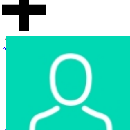
Гостевой доступ
Регистрация
Вход
Главная
Аукцион
Интернет-магазин
Интернет-витрина
Услуги
Информация
Контакты
Частное имущество
Арестованное имущество
Реестр несостоявшихся торгов
Реестр переоценок
Государственное имущество