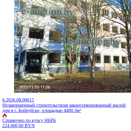
6.2026.08.00015
Незавершенный строительством законсервированный жилой
дом в г. Бобруйске, площадью 4400.3м²
Справочно по курсу НБРБ
224 000,00
BYN