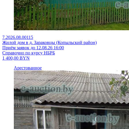
7.2026.08.00115
Жилой дом в д. Зараковцы (Копыльский район)
Приём заявок до 12.08.26 16:00
Справочно по курсу НБРБ
1 400,00
BYN
Арестованное