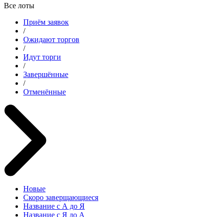
Все лоты
Приём заявок
/
Ожидают торгов
/
Идут торги
/
Завершённые
/
Отменённые
Новые
Скоро заверщающиеся
Название с А до Я
Название с Я до А