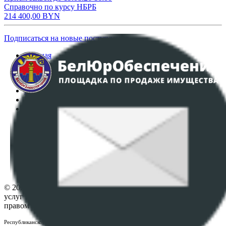
Справочно по курсу НБРБ
214 400,00
BYN
Подписаться на новые поступления
Главная
Аукционы
Интернет-магазин
Регламент организации и проведения торгов
Пользовательское соглашение
Политика в отношении обработки персональных
данных
ПОЛОЖЕНИЕ О ПОЛИТИКЕ ОБРАБОТКИ COOKIE-
ФАЙЛОВ
Настройки cookie-файлов
Контакты
© 2026 Республиканское унитарное предприятие по оказанию
услуг "БелЮрОбеспечение" - Все права защищены авторским
правом
Республиканское унитарное предприятие по оказанию услуг "БелЮрОбеспечение"