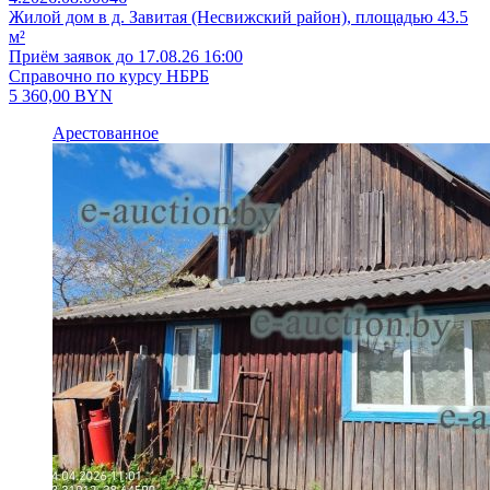
Жилой дом в д. Завитая (Несвижский район), площадью 43.5
м²
Приём заявок до 17.08.26 16:00
Справочно по курсу НБРБ
5 360,00
BYN
Арестованное