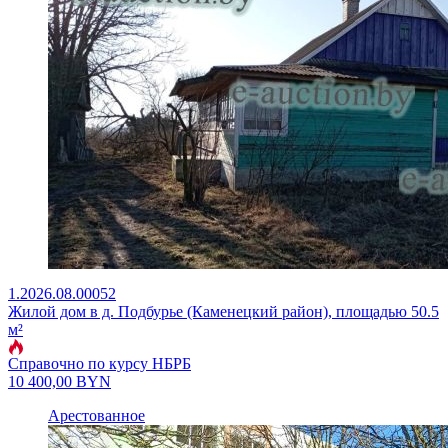
1.2026.08.00052
Жилой дом в д. Подбурье (Каменецкий район), площадью 50.5
м²
Справочно по курсу НБРБ
10 400,00
BYN
Арестованное