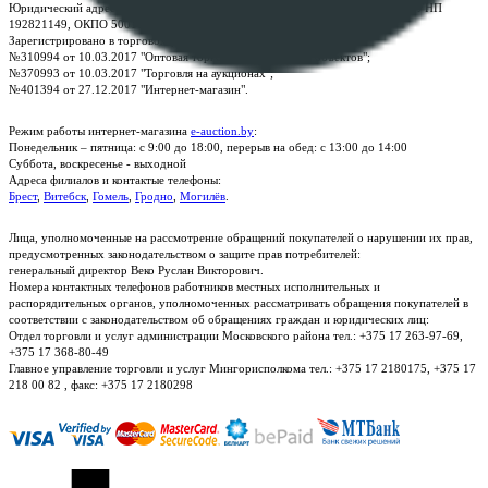
Юридический адрес: г. Минск, пр-т. Дзержинского, 1Б, e-mail:
kanc@rup.by
, УНП
192821149, ОКПО 500111895000
Зарегистрировано в торговом реестре Республики Беларусь:
№310994 от 10.03.2017 "Оптовая торговля без торговых объектов";
№370993 от 10.03.2017 "Торговля на аукционах";
№401394 от 27.12.2017 "Интернет-магазин".
Режим работы интернет-магазина
e-auction.by
:
Понедельник – пятница: с 9:00 до 18:00, перерыв на обед: с 13:00 до 14:00
Суббота, воскресенье - выходной
Адреса филиалов и контактые телефоны:
Брест
,
Витебск
,
Гомель
,
Гродно
,
Могилёв
.
Лица, уполномоченные на рассмотрение обращений покупателей о нарушении их прав,
предусмотренных законодательством о защите прав потребителей:
генеральный директор Веко Руслан Викторович.
Номера контактных телефонов работников местных исполнительных и
распорядительных органов, уполномоченных рассматривать обращения покупателей в
соответствии с законодательством об обращениях граждан и юридических лиц:
Отдел торговли и услуг администрации Московского района тел.: +375 17 263-97-69,
+375 17 368-80-49
Главное управление торговли и услуг Мингорисполкома тел.: +375 17 2180175, +375 17
218 00 82 , факс: +375 17 2180298