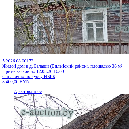
5.2026.08.00173
Жилой дом в д. Балаши (Вилейский район), площадью 36 м²
Приём заявок до 12.08.26 16:00
Справочно по курсу НБРБ
8 400,00
BYN
Арестованное