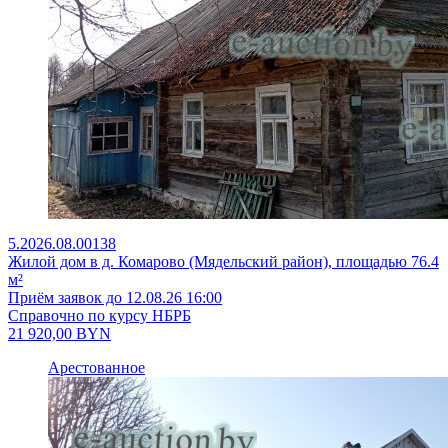
5.2026.08.00138
Жилой дом в д. Комарово (Мядельский район), площадью 76.4
м²
Приём заявок до 12.08.26 16:00
Справочно по курсу НБРБ
21 920,00
BYN
Арестованное