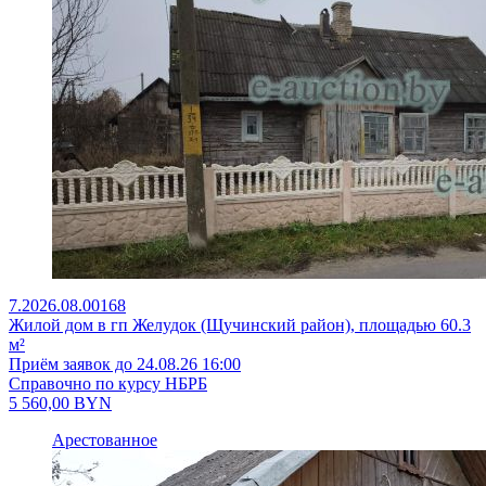
7.2026.08.00168
Жилой дом в гп Желудок (Щучинский район), площадью 60.3
м²
Приём заявок до 24.08.26 16:00
Справочно по курсу НБРБ
5 560,00
BYN
Арестованное