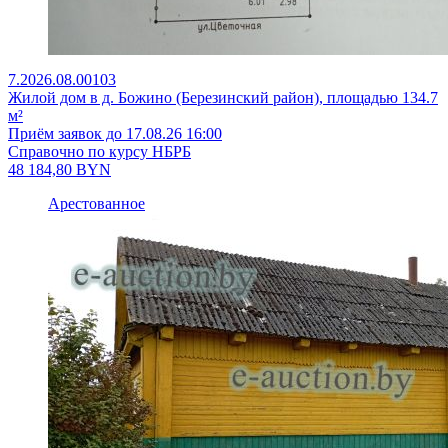
7.2026.08.00103
Жилой дом в д. Божино (Березинский район), площадью 134.7
м²
Приём заявок до 17.08.26 16:00
Справочно по курсу НБРБ
48 184,80
BYN
Арестованное