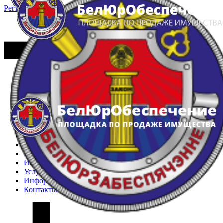
Регистрация
Вход
Главная
Арестованное имущество
Реестр несостоявшихся торгов
Реестр переоценок
Частное имущество
Государственное имущество
Интернет-магазин
Интернет-витрина
Услуги
Информация
Контакты