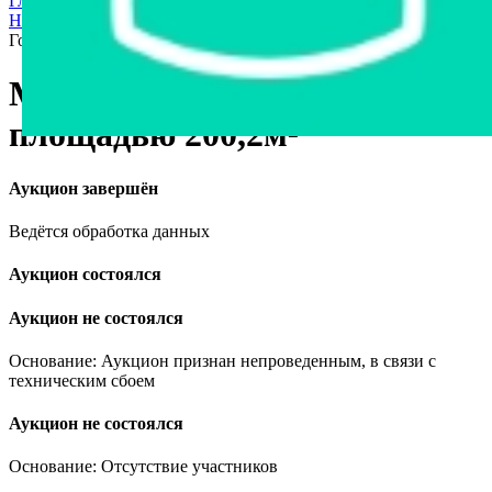
Главная страница
›
Продажа частного имущества с торгов
›
Недвижимость
›
Коммерческая недвижимость
›
Магазин в г.
Гомеле, площадью 200,2м²
Магазин в г. Гомеле,
площадью 200,2м²
Аукцион завершён
Ведётся обработка данных
Аукцион состоялся
Аукцион не состоялся
Основание: Аукцион признан непроведенным, в связи с
техническим сбоем
Аукцион не состоялся
Основание: Отсутствие участников