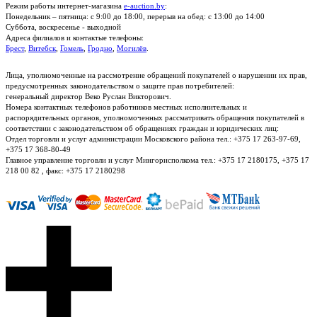
Режим работы интернет-магазина
e-auction.by
:
Понедельник – пятница: с 9:00 до 18:00, перерыв на обед: с 13:00 до 14:00
Суббота, воскресенье - выходной
Адреса филиалов и контактые телефоны:
Брест
,
Витебск
,
Гомель
,
Гродно
,
Могилёв
.
Лица, уполномоченные на рассмотрение обращений покупателей о нарушении их прав,
предусмотренных законодательством о защите прав потребителей:
генеральный директор Веко Руслан Викторович.
Номера контактных телефонов работников местных исполнительных и
распорядительных органов, уполномоченных рассматривать обращения покупателей в
соответствии с законодательством об обращениях граждан и юридических лиц:
Отдел торговли и услуг администрации Московского района тел.: +375 17 263-97-69,
+375 17 368-80-49
Главное управление торговли и услуг Мингорисполкома тел.: +375 17 2180175, +375 17
218 00 82 , факс: +375 17 2180298