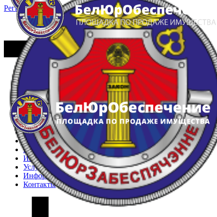
Регистрация
Вход
Главная
Арестованное имущество
Реестр несостоявшихся торгов
Реестр переоценок
Частное имущество
Государственное имущество
Интернет-магазин
Интернет-витрина
Услуги
Информация
Контакты