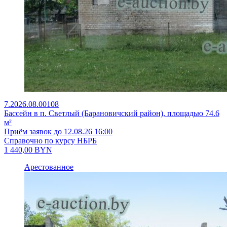
7.2026.08.00108
Бассейн в п. Светлый (Барановичский район), площадью 74.6
м²
Приём заявок до 12.08.26 16:00
Справочно по курсу НБРБ
1 440,00
BYN
Арестованное