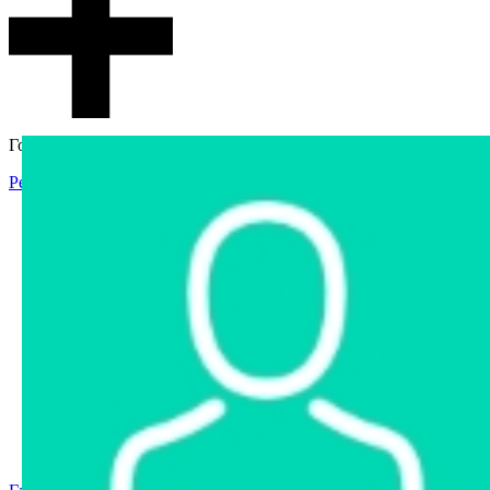
Гостевой доступ
Регистрация
Вход
Главная
Аукцион
Интернет-магазин
Интернет-витрина
Услуги
Информация
Контакты
Частное имущество
Арестованное имущество
Реестр несостоявшихся торгов
Реестр переоценок
Государственное имущество