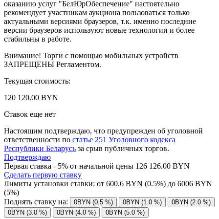
оказанию услуг "БелЮрОбеспечение" настоятельно
рекомендует участникам аукциона пользоваться только
актуальными версиями браузеров, т.к. именно последние
версии браузеров используют новые технологии и более
стабильны в работе.
Внимание! Торги с помощью мобильных устройств
ЗАПРЕЩЕНЫ Регламентом.
Текущая стоимость:
120 120.00 BYN
Ставок еще нет
Настоящим подтверждаю, что предупрежден об уголовной
ответственности по
статье 251 Уголовного кодекса
Республики Беларусь
за срыв публичных торгов.
Подтверждаю
Первая ставка - 5% от начальной цены 126 126.00 BYN
Сделать первую ставку
Лимиты установки ставки: от
600.6
BYN (0.5%) до
6006
BYN
(5%)
Поднять ставку на:
0BYN (0.5 %)
0BYN (1.0 %)
0BYN (2.0 %)
0BYN (3.0 %)
0BYN (4.0 %)
0BYN (5.0 %)