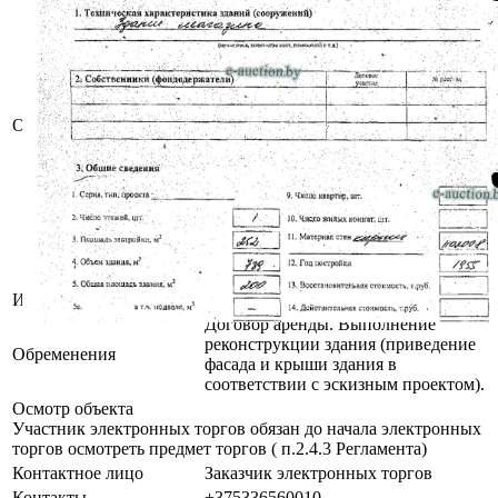
Назначение: Здание
специализированное иного
назначения
Составные части и
принадлежности: Три пристройки,
тамбур, навес
Описание
Сведения о земельном участке:
Кадастровый номер земельного
участка, на котором расположено
капитальное строение:
340100000006000444 площадью
0.0418 га (право аренды до
27.10.2026)
Инвентарный номер
300/C-96
Договор аренды. Выполнение
реконструкции здания (приведение
Обременения
фасада и крыши здания в
соответствии с эскизным проектом).
Осмотр объекта
Участник электронных торгов обязан до начала электронных
торгов осмотреть предмет торгов ( п.2.4.3 Регламента)
Контактное лицо
Заказчик электронных торгов
Контакты
+375336560010