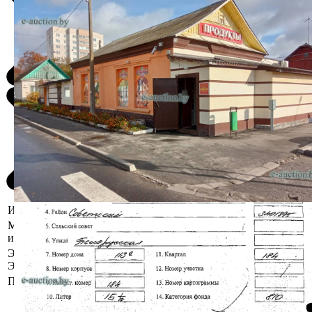
Информация о предмете торгов
Местоположение
г. Гомель, ул. Белорусская, 113А
имущества
Этажность сооружения /
1 / 1
Этаж
Площадь общая (кв.м.)
200.2
Сведения о капитальном строении:
Наименование: магазин