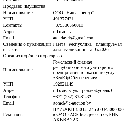
Продавец имущества
Наименование
ООО "Наша аренда"
УНП
491377431
Контакты
+375336560010
Адрес
г. Гомель
Email
arendavrb@gmail.com
Сведения о публикации
Газета "Республика", планируемая
в газете
дата публикации 12.05.2026
Организатор/оператор торгов
Гомельский филиал
республиканского унитарного
Наименование
предприятия по оказанию услуг
«БелЮрОбеспечение»
УНП
192821149
Адрес
г. Гомель, ул. Троллейбусная, 6
Телефон
+375 (232) 35-81-32
Email
gomel@e-auction.by
BY75AKBB30121246500343000000
Реквизиты
в ОАО «АСБ Беларусбанк», БИК
AKBBBY2X