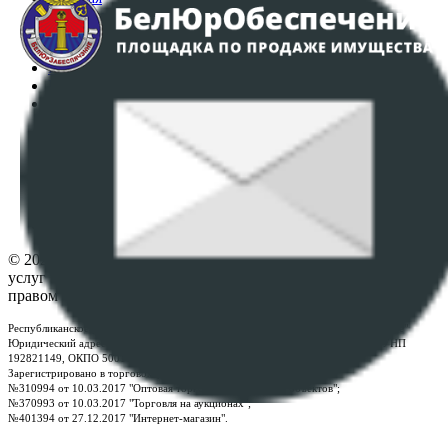
Аукционы
Интернет-магазин
Регламент организации и проведения торгов
Пользовательское соглашение
Политика в отношении обработки персональных
данных
ПОЛОЖЕНИЕ О ПОЛИТИКЕ ОБРАБОТКИ COOKIE-
ФАЙЛОВ
Настройки cookie-файлов
Контакты
© 2026 Республиканское унитарное предприятие по оказанию
услуг "БелЮрОбеспечение" - Все права защищены авторским
правом
Республиканское унитарное предприятие по оказанию услуг "БелЮрОбеспечение"
Юридический адрес: г. Минск, пр-т. Дзержинского, 1Б, e-mail:
kanc@rup.by
, УНП
192821149, ОКПО 500111895000
Зарегистрировано в торговом реестре Республики Беларусь:
№310994 от 10.03.2017 "Оптовая торговля без торговых объектов";
№370993 от 10.03.2017 "Торговля на аукционах";
№401394 от 27.12.2017 "Интернет-магазин".