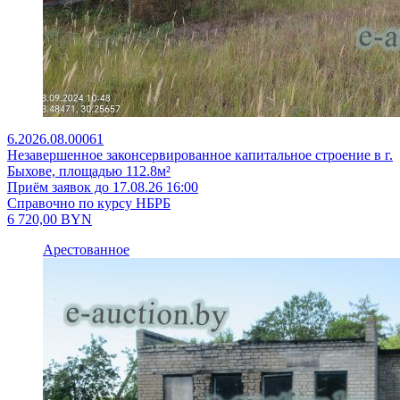
6.2026.08.00061
Незавершенное законсервированное капитальное строение в г.
Быхове, площадью 112.8м²
Приём заявок до 17.08.26 16:00
Справочно по курсу НБРБ
6 720,00
BYN
Арестованное