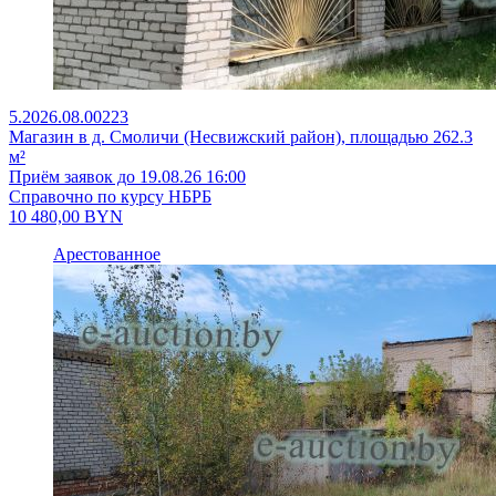
5.2026.08.00223
Магазин в д. Смоличи (Несвижский район), площадью 262.3
м²
Приём заявок до 19.08.26 16:00
Справочно по курсу НБРБ
10 480,00
BYN
Арестованное