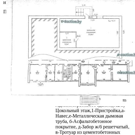
имущества
45Г
Площадь общая (кв.м.)
1210.4
Сведения о капитальном строении
из ЕГРНИ:
Инвентарный номер: 413/C-11845
Адрес (местоположение):
Гродненская обл., Свислочский р-н,
г. Свислочь, ул. Комсомольская, 45Г,
административное
здание
Общая площадь (протяженность):
1210.4
Наименование: Административное
здание
Назначение: Здание
административно-хозяйственное
Составные части и
принадлежности: А2/к-
Административное здание,(А2/к)-
Цокольный этаж,1-Пристройка,а-
Навес,е-Металлическая дымовая
труба, б-Асфальтобетонное
покрытие, д-Забор ж/б решетчатый,
в-Тротуар из цементобетонных