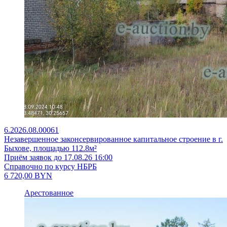
6.2026.08.00061
Незавершенное законсервированное капитальное строение в г.
Быхове, площадью 112.8м²
Приём заявок до 17.08.26 16:00
Справочно по курсу НБРБ
6 720,00
BYN
Арестованное