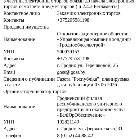
Участник электронных торгов обязан до начала электронных
торгов осмотреть предмет торгов ( п.2.4.3 Регламента)
Контактное лицо
Заказчик электронных торгов
Контакты
+375295581198
Продавец имущества
Открытое акционерное общество
Наименование
«Управляющая компания холдинга
«Гроднооблсельстрой»
УНП
500039153
Контакты
+375295581198
Адрес
г. Гродно ул. Терешковой, 25
Email
goss@goss.by
Сведения о публикации
Газета "Рэспублiка", планируемая
в газете
дата публикации 03.06.2026
Организатор/оператор торгов
Гродненский филиал
республиканского унитарного
Наименование
предприятия по оказанию услуг
«БелЮрОбеспечение»
УНП
192821149
Адрес
г. Гродно, ул.Дзержинского, 31
Телефон
8 (0152) 44-88-42