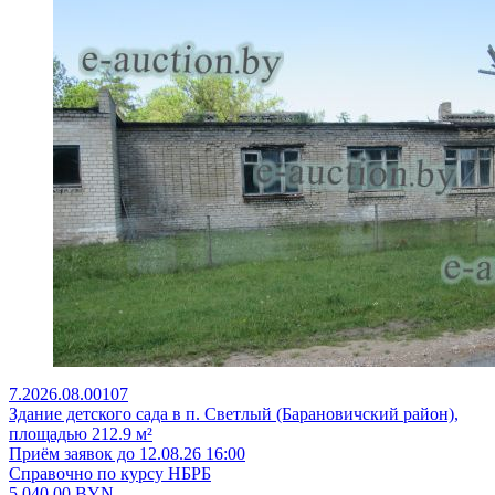
7.2026.08.00107
Здание детского сада в п. Светлый (Барановичский район),
площадью 212.9 м²
Приём заявок до 12.08.26 16:00
Справочно по курсу НБРБ
5 040,00
BYN