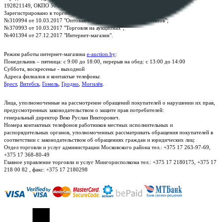
192821149, ОКПО 500111895000
Зарегистрировано в торговом реестре Республики Беларусь:
№310994 от 10.03.2017 "Оптовая торговля без торговых объектов";
№370993 от 10.03.2017 "Торговля на аукционах";
№401394 от 27.12.2017 "Интернет-магазин".
Режим работы интернет-магазина
e-auction.by
:
Понедельник – пятница: с 9:00 до 18:00, перерыв на обед: с 13:00 до 14:00
Суббота, воскресенье - выходной
Адреса филиалов и контактые телефоны:
Брест
,
Витебск
,
Гомель
,
Гродно
,
Могилёв
.
Лица, уполномоченные на рассмотрение обращений покупателей о нарушении их прав,
предусмотренных законодательством о защите прав потребителей:
генеральный директор Веко Руслан Викторович.
Номера контактных телефонов работников местных исполнительных и
распорядительных органов, уполномоченных рассматривать обращения покупателей в
соответствии с законодательством об обращениях граждан и юридических лиц:
Отдел торговли и услуг администрации Московского района тел.: +375 17 263-97-69,
+375 17 368-80-49
Главное управление торговли и услуг Мингорисполкома тел.: +375 17 2180175, +375 17
218 00 82 , факс: +375 17 2180298