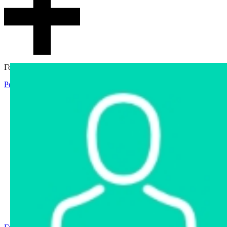
Гостевой доступ
Регистрация
Вход
Главная
Аукцион
Интернет-магазин
Интернет-витрина
Услуги
Информация
Контакты
Частное имущество
Арестованное имущество
Реестр несостоявшихся торгов
Реестр переоценок
Государственное имущество