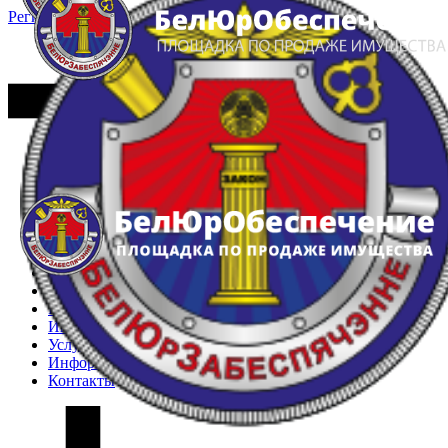
Регистрация
Вход
Главная
Арестованное имущество
Реестр несостоявшихся торгов
Реестр переоценок
Частное имущество
Государственное имущество
Интернет-магазин
Интернет-витрина
Услуги
Информация
Контакты