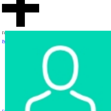
Гостевой доступ
Регистрация
Вход
Главная
Аукцион
Интернет-магазин
Интернет-витрина
Услуги
Информация
Контакты
Частное имущество
Арестованное имущество
Реестр несостоявшихся торгов
Реестр переоценок
Государственное имущество