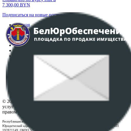
7 300,00
BYN
Подписаться на новые поступления
Главная
Аукционы
Интернет-магазин
Регламент организации и проведения торгов
Пользовательское соглашение
Политика в отношении обработки персональных
данных
ПОЛОЖЕНИЕ О ПОЛИТИКЕ ОБРАБОТКИ COOKIE-
ФАЙЛОВ
Настройки cookie-файлов
Контакты
© 2026 Республиканское унитарное предприятие по оказанию
услуг "БелЮрОбеспечение" - Все права защищены авторским
правом
Республиканское унитарное предприятие по оказанию услуг "БелЮрОбеспечение"
Юридический адрес: г. Минск, пр-т. Дзержинского, 1Б, e-mail:
kanc@rup.by
, УНП
192821149, ОКПО 500111895000