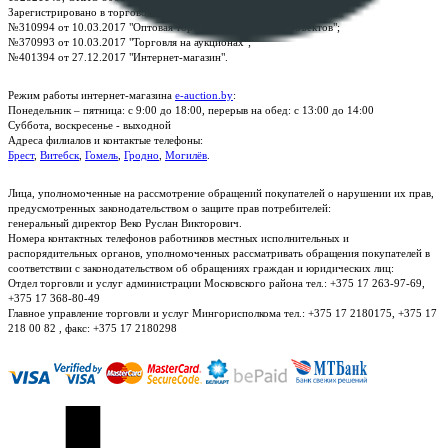
Зарегистрировано в торговом реестре Республики Беларусь:
№310994 от 10.03.2017 "Оптовая торговля без торговых объектов";
№370993 от 10.03.2017 "Торговля на аукционах";
№401394 от 27.12.2017 "Интернет-магазин".
Режим работы интернет-магазина
e-auction.by
:
Понедельник – пятница: с 9:00 до 18:00, перерыв на обед: с 13:00 до 14:00
Суббота, воскресенье - выходной
Адреса филиалов и контактые телефоны:
Брест
,
Витебск
,
Гомель
,
Гродно
,
Могилёв
.
Лица, уполномоченные на рассмотрение обращений покупателей о нарушении их прав,
предусмотренных законодательством о защите прав потребителей:
генеральный директор Веко Руслан Викторович.
Номера контактных телефонов работников местных исполнительных и
распорядительных органов, уполномоченных рассматривать обращения покупателей в
соответствии с законодательством об обращениях граждан и юридических лиц:
Отдел торговли и услуг администрации Московского района тел.: +375 17 263-97-69,
+375 17 368-80-49
Главное управление торговли и услуг Мингорисполкома тел.: +375 17 2180175, +375 17
218 00 82 , факс: +375 17 2180298