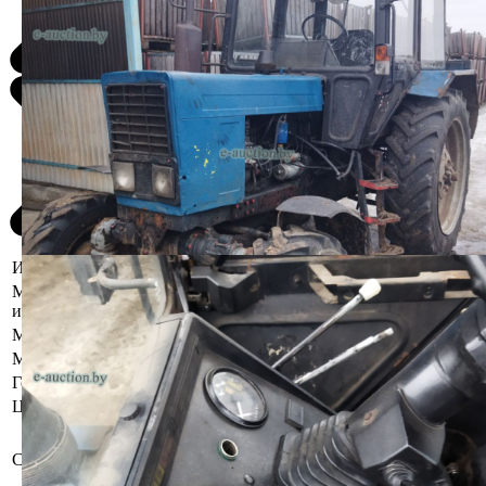
Информация о предмете торгов
Местоположение
Брестская область, Ивановский р-н,
имущества
аг. Тышковичи, ул. Объездная, 24
Марка
Беларус
Модель
82.1
Год выпуска
2008
Цвет
Синий
Бывшее в употреблении, при
инструментальном контроле,
Состояние
диагностике, разборке возможно