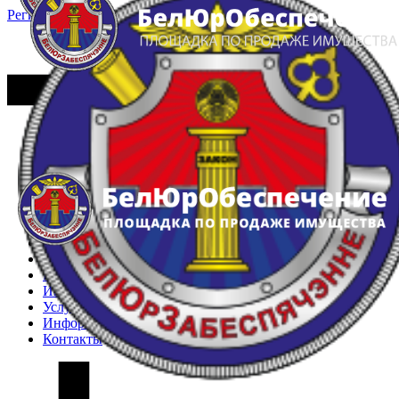
Регистрация
Вход
Главная
Арестованное имущество
Реестр несостоявшихся торгов
Реестр переоценок
Частное имущество
Государственное имущество
Интернет-магазин
Интернет-витрина
Услуги
Информация
Контакты