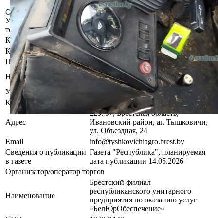
выявление скрытых дефектов.
Осмотр объекта
Участник электронных торгов обязан до начала электронных
торгов осмотреть предмет торгов ( п.2.4.3 Регламента)
Контактное лицо
Заказчик электронных торгов
Контакты
+375291995609
Продавец имущества
Открытое акционерное общество
Наименование
''Тышковичи-Агро''
УНП
200076180
Контакты
80165252174
225797, Брестская область,
Адрес
Ивановский район, аг. Тышковичи,
ул. Объездная, 24
Email
info@tyshkovichiagro.brest.by
Сведения о публикации
Газета "Республика", планируемая
в газете
дата публикации 14.05.2026
Организатор/оператор торгов
Брестский филиал
республиканского унитарного
Наименование
предприятия по оказанию услуг
«БелЮрОбеспечение»