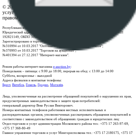
© 2026 Республиканское унитарное предприятие по оказанию
услуг "БелЮрОбеспечение" - Все права защищены авторским
правом
Республиканское унитарное предприятие по оказанию услуг "БелЮрОбеспечение"
Юридический адрес: г. Минск, пр-т. Дзержинского, 1Б, e-mail:
kanc@rup.by
, УНП
192821149, ОКПО 500111895000
Зарегистрировано в торговом реестре Республики Беларусь:
№310994 от 10.03.2017 "Оптовая торговля без торговых объектов";
№370993 от 10.03.2017 "Торговля на аукционах";
№401394 от 27.12.2017 "Интернет-магазин".
Режим работы интернет-магазина
e-auction.by
:
Понедельник – пятница: с 9:00 до 18:00, перерыв на обед: с 13:00 до 14:00
Суббота, воскресенье - выходной
Адреса филиалов и контактые телефоны:
Брест
,
Витебск
,
Гомель
,
Гродно
,
Могилёв
.
Лица, уполномоченные на рассмотрение обращений покупателей о нарушении их прав,
предусмотренных законодательством о защите прав потребителей:
генеральный директор Веко Руслан Викторович.
Номера контактных телефонов работников местных исполнительных и
распорядительных органов, уполномоченных рассматривать обращения покупателей в
соответствии с законодательством об обращениях граждан и юридических лиц:
Отдел торговли и услуг администрации Московского района тел.: +375 17 263-97-69,
+375 17 368-80-49
Главное управление торговли и услуг Мингорисполкома тел.: +375 17 2180175, +375 17