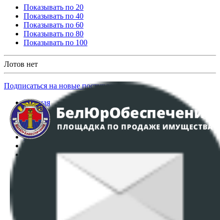
Показывать по 20
Показывать по 40
Показывать по 60
Показывать по 80
Показывать по 100
Лотов нет
Подписаться на новые поступления
Главная
Аукционы
Интернет-магазин
Регламент организации и проведения торгов
Пользовательское соглашение
Политика в отношении обработки персональных
данных
ПОЛОЖЕНИЕ О ПОЛИТИКЕ ОБРАБОТКИ COOKIE-
ФАЙЛОВ
Настройки cookie-файлов
Контакты