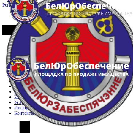
Регистрация
Вход
Главная
Арестованное имущество
Реестр несостоявшихся торгов
Реестр переоценок
Частное имущество
Государственное имущество
Интернет-магазин
Интернет-витрина
Услуги
Информация
Контакты