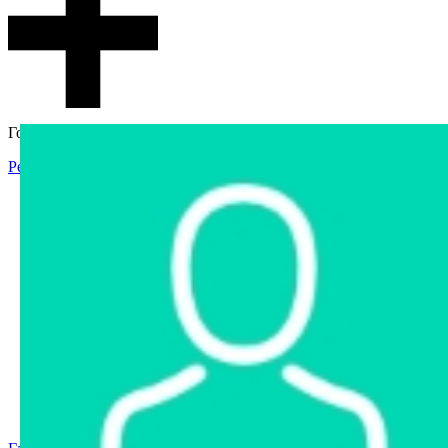
Гостевой доступ
Регистрация
Вход
Главная
Аукцион
Интернет-магазин
Интернет-витрина
Услуги
Информация
Контакты
Частное имущество
Арестованное имущество
Реестр несостоявшихся торгов
Реестр переоценок
Государственное имущество