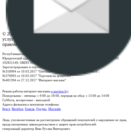
ФАЙЛОВ
Настройки cookie-файлов
Контакты
© 2026 Республиканское унитарное предприятие по оказанию
услуг "БелЮрОбеспечение" - Все права защищены авторским
правом
Республиканское унитарное предприятие по оказанию услуг "БелЮрОбеспечение"
Юридический адрес: г. Минск, пр-т. Дзержинского, 1Б, e-mail:
kanc@rup.by
, УНП
192821149, ОКПО 500111895000
Зарегистрировано в торговом реестре Республики Беларусь:
№310994 от 10.03.2017 "Оптовая торговля без торговых объектов";
№370993 от 10.03.2017 "Торговля на аукционах";
№401394 от 27.12.2017 "Интернет-магазин".
Режим работы интернет-магазина
e-auction.by
:
Понедельник – пятница: с 9:00 до 18:00, перерыв на обед: с 13:00 до 14:00
Суббота, воскресенье - выходной
Адреса филиалов и контактые телефоны:
Брест
,
Витебск
,
Гомель
,
Гродно
,
Могилёв
.
Лица, уполномоченные на рассмотрение обращений покупателей о нарушении их прав,
предусмотренных законодательством о защите прав потребителей:
генеральный директор Веко Руслан Викторович.