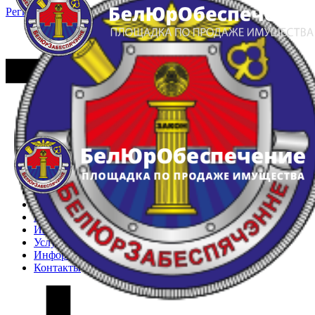
Регистрация
Вход
Главная
Арестованное имущество
Реестр несостоявшихся торгов
Реестр переоценок
Частное имущество
Государственное имущество
Интернет-магазин
Интернет-витрина
Услуги
Информация
Контакты