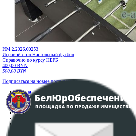
ИМ.2.2026.00253
Игровой стол Настольный футбол
Справочно по курсу НБРБ
400,00
BYN
500,00
BYN
Подписаться на новые поступления
Главная
Аукционы
Интернет-магазин
Регламент организации и проведения торгов
Пользовательское соглашение
Политика в отношении обработки персональных
данных
ПОЛОЖЕНИЕ О ПОЛИТИКЕ ОБРАБОТКИ COOKIE-