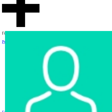
Гостевой доступ
Регистрация
Вход
Главная
Аукцион
Интернет-магазин
Интернет-витрина
Услуги
Информация
Контакты
Частное имущество
Арестованное имущество
Реестр несостоявшихся торгов
Реестр переоценок
Государственное имущество