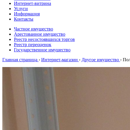
Интернет-витрина
Услуги
Информация
Контакты
Частное имущество
Арестованное имущество
Реестр несостоявшихся торгов
Реестр переоценок
Государственное имущество
Главная страница
›
Интернет-магазин
›
Другое имущество
›
По