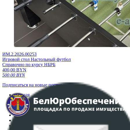
ИМ.2.2026.00253
Игровой стол Настольный футбол
Справочно по курсу НБРБ
400,00
BYN
500,00
BYN
Подписаться на новые поступления
Главная
Аукционы
Интернет-магазин
Регламент организации и проведения торгов
Пользовательское соглашение
Политика в отношении обработки персональных