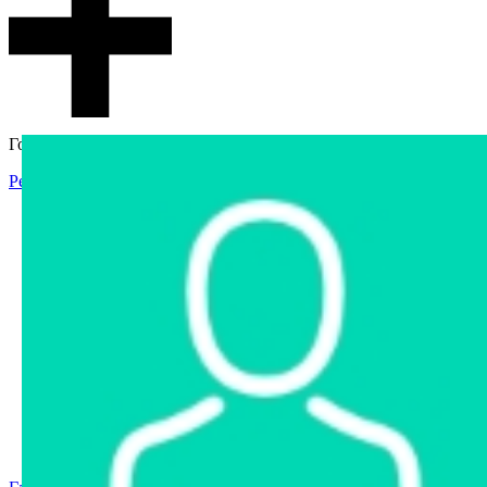
Гостевой доступ
Регистрация
Вход
Главная
Аукцион
Интернет-магазин
Интернет-витрина
Услуги
Информация
Контакты
Частное имущество
Арестованное имущество
Реестр несостоявшихся торгов
Реестр переоценок
Государственное имущество