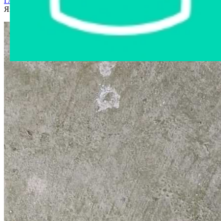
Главная страница
›
Интернет-магазин
›
Другое имущество
›
Якорь