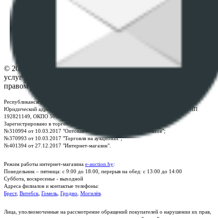
данных
ПОЛОЖЕНИЕ О ПОЛИТИКЕ ОБРАБОТКИ COOKIE-
ФАЙЛОВ
Настройки cookie-файлов
Контакты
© 2026 Республиканское унитарное предприятие по оказанию
услуг "БелЮрОбеспечение" - Все права защищены авторским
правом
Республиканское унитарное предприятие по оказанию услуг "БелЮрОбеспечение"
Юридический адрес: г. Минск, пр-т. Дзержинского, 1Б, e-mail:
kanc@rup.by
, УНП
192821149, ОКПО 500111895000
Зарегистрировано в торговом реестре Республики Беларусь:
№310994 от 10.03.2017 "Оптовая торговля без торговых объектов";
№370993 от 10.03.2017 "Торговля на аукционах";
№401394 от 27.12.2017 "Интернет-магазин".
Режим работы интернет-магазина
e-auction.by
:
Понедельник – пятница: с 9:00 до 18:00, перерыв на обед: с 13:00 до 14:00
Суббота, воскресенье - выходной
Адреса филиалов и контактые телефоны:
Брест
,
Витебск
,
Гомель
,
Гродно
,
Могилёв
.
Лица, уполномоченные на рассмотрение обращений покупателей о нарушении их прав,