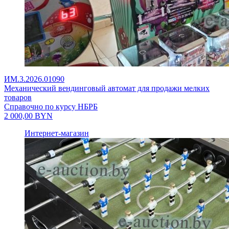
ИМ.3.2026.01090
Механический вендинговый автомат для продажи мелких
товаров
Справочно по курсу НБРБ
2 000,00
BYN
Интернет-магазин