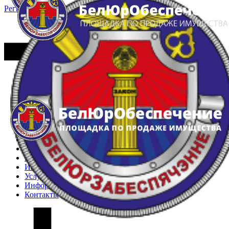
Регистрация
Вход
Главная
Арестованное имущество
Реестр несостоявшихся торгов
Реестр переоценок
Частное имущество
Государственное имущество
Интернет-магазин
Интернет-витрина
Услуги
Информация
Контакты