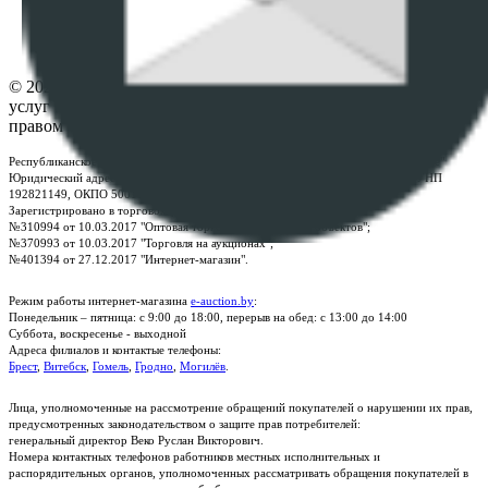
Настройки cookie-файлов
Контакты
© 2026 Республиканское унитарное предприятие по оказанию
услуг "БелЮрОбеспечение" - Все права защищены авторским
правом
Республиканское унитарное предприятие по оказанию услуг "БелЮрОбеспечение"
Юридический адрес: г. Минск, пр-т. Дзержинского, 1Б, e-mail:
kanc@rup.by
, УНП
192821149, ОКПО 500111895000
Зарегистрировано в торговом реестре Республики Беларусь:
№310994 от 10.03.2017 "Оптовая торговля без торговых объектов";
№370993 от 10.03.2017 "Торговля на аукционах";
№401394 от 27.12.2017 "Интернет-магазин".
Режим работы интернет-магазина
e-auction.by
:
Понедельник – пятница: с 9:00 до 18:00, перерыв на обед: с 13:00 до 14:00
Суббота, воскресенье - выходной
Адреса филиалов и контактые телефоны:
Брест
,
Витебск
,
Гомель
,
Гродно
,
Могилёв
.
Лица, уполномоченные на рассмотрение обращений покупателей о нарушении их прав,
предусмотренных законодательством о защите прав потребителей:
генеральный директор Веко Руслан Викторович.
Номера контактных телефонов работников местных исполнительных и
распорядительных органов, уполномоченных рассматривать обращения покупателей в