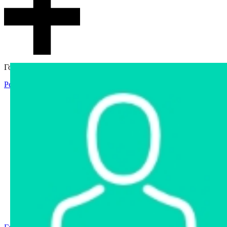
Гостевой доступ
Регистрация
Вход
Главная
Аукцион
Интернет-магазин
Интернет-витрина
Услуги
Информация
Контакты
Частное имущество
Арестованное имущество
Реестр несостоявшихся торгов
Реестр переоценок
Государственное имущество