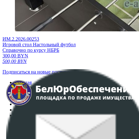
ИМ.2.2026.00253
Игровой стол Настольный футбол
Справочно по курсу НБРБ
300,00
BYN
500,00
BYN
Подписаться на новые поступления
Главная
Аукционы
Интернет-магазин
Регламент организации и проведения торгов
Пользовательское соглашение
Политика в отношении обработки персональных
данных
ПОЛОЖЕНИЕ О ПОЛИТИКЕ ОБРАБОТКИ COOKIE-
ФАЙЛОВ