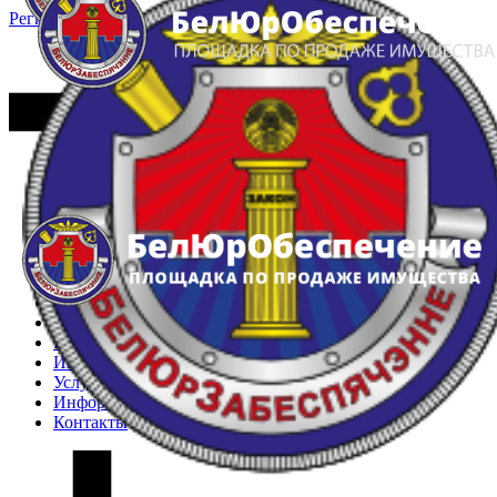
Регистрация
Вход
Главная
Арестованное имущество
Реестр несостоявшихся торгов
Реестр переоценок
Частное имущество
Государственное имущество
Интернет-магазин
Интернет-витрина
Услуги
Информация
Контакты