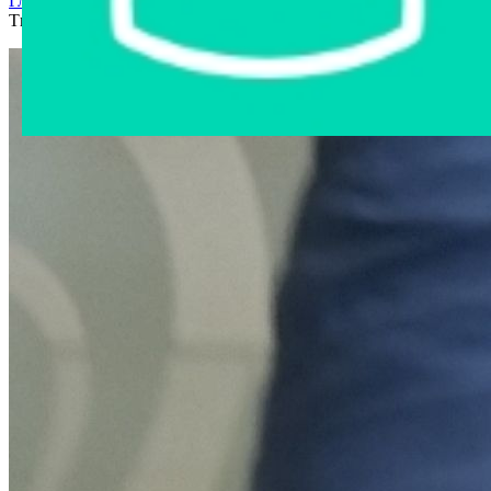
Главная страница
›
Интернет-магазин
›
Другое имущество
›
Ткань трикотажная 13,5 метра