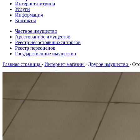
Интернет-витрина
Услуги
Информация
Контакты
Частное имущество
Арестованное имущество
Реестр несостоявшихся торгов
Реестр переоценок
Государственное имущество
Главная страница
›
Интернет-магазин
›
Другое имущество
›
Ото