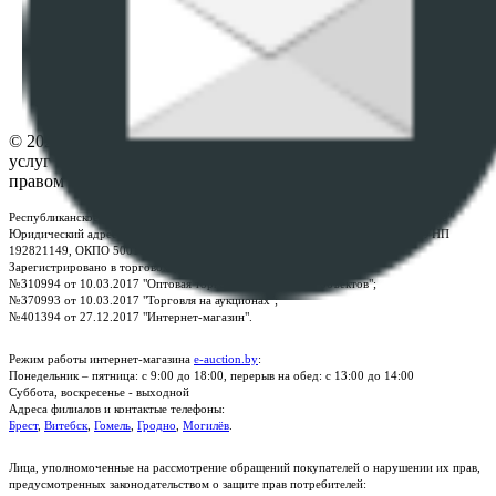
ПОЛОЖЕНИЕ О ПОЛИТИКЕ ОБРАБОТКИ COOKIE-
ФАЙЛОВ
Настройки cookie-файлов
Контакты
© 2026 Республиканское унитарное предприятие по оказанию
услуг "БелЮрОбеспечение" - Все права защищены авторским
правом
Республиканское унитарное предприятие по оказанию услуг "БелЮрОбеспечение"
Юридический адрес: г. Минск, пр-т. Дзержинского, 1Б, e-mail:
kanc@rup.by
, УНП
192821149, ОКПО 500111895000
Зарегистрировано в торговом реестре Республики Беларусь:
№310994 от 10.03.2017 "Оптовая торговля без торговых объектов";
№370993 от 10.03.2017 "Торговля на аукционах";
№401394 от 27.12.2017 "Интернет-магазин".
Режим работы интернет-магазина
e-auction.by
:
Понедельник – пятница: с 9:00 до 18:00, перерыв на обед: с 13:00 до 14:00
Суббота, воскресенье - выходной
Адреса филиалов и контактые телефоны:
Брест
,
Витебск
,
Гомель
,
Гродно
,
Могилёв
.
Лица, уполномоченные на рассмотрение обращений покупателей о нарушении их прав,
предусмотренных законодательством о защите прав потребителей: