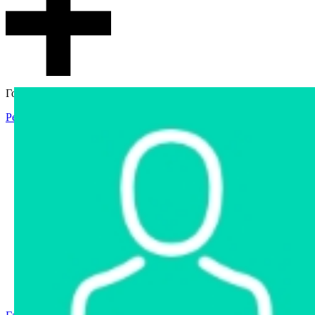
Гостевой доступ
Регистрация
Вход
Главная
Аукцион
Интернет-магазин
Интернет-витрина
Услуги
Информация
Контакты
Частное имущество
Арестованное имущество
Реестр несостоявшихся торгов
Реестр переоценок
Государственное имущество