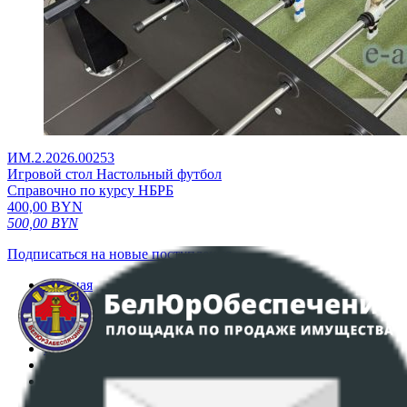
ИМ.2.2026.00253
Игровой стол Настольный футбол
Справочно по курсу НБРБ
400,00
BYN
500,00
BYN
Подписаться на новые поступления
Главная
Аукционы
Интернет-магазин
Регламент организации и проведения торгов
Пользовательское соглашение
Политика в отношении обработки персональных
данных