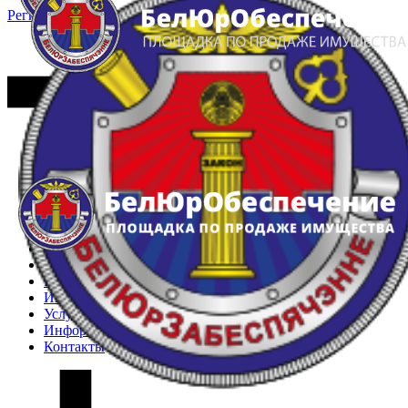
Регистрация
Вход
Главная
Арестованное имущество
Реестр несостоявшихся торгов
Реестр переоценок
Частное имущество
Государственное имущество
Интернет-магазин
Интернет-витрина
Услуги
Информация
Контакты