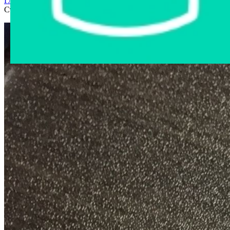
Главная страница
›
Интернет-магазин
›
Другое имущество
›
Стержень для шариковых ручек 143мм