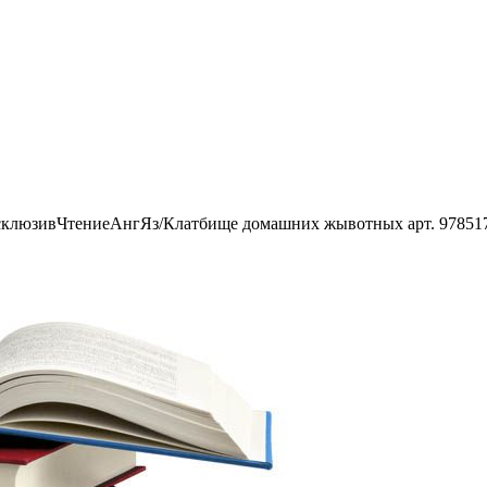
клюзивЧтениеАнгЯз/Клатбище домашних жывотных арт. 97851