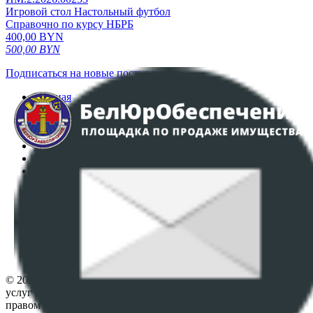
Игровой стол Настольный футбол
Справочно по курсу НБРБ
400,00
BYN
500,00
BYN
Подписаться на новые поступления
Главная
Аукционы
Интернет-магазин
Регламент организации и проведения торгов
Пользовательское соглашение
Политика в отношении обработки персональных
данных
ПОЛОЖЕНИЕ О ПОЛИТИКЕ ОБРАБОТКИ COOKIE-
ФАЙЛОВ
Настройки cookie-файлов
Контакты
© 2026 Республиканское унитарное предприятие по оказанию
услуг "БелЮрОбеспечение" - Все права защищены авторским
правом