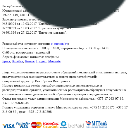
Республиканское унитарное предприятие по оказанию услуг "БелЮрОбеспечение"
Юридический адрес: г. Минск, пр-т. Дзержинского, 1Б, e-mail:
kanc@rup.by
, УНП
192821149, ОКПО 500111895000
Зарегистрировано в торговом реестре Республики Беларусь:
№310994 от 10.03.2017 "Оптовая торговля без торговых объектов";
№370993 от 10.03.2017 "Торговля на аукционах";
№401394 от 27.12.2017 "Интернет-магазин".
Режим работы интернет-магазина
e-auction.by
:
Понедельник – пятница: с 9:00 до 18:00, перерыв на обед: с 13:00 до 14:00
Суббота, воскресенье - выходной
Адреса филиалов и контактые телефоны:
Брест
,
Витебск
,
Гомель
,
Гродно
,
Могилёв
.
Лица, уполномоченные на рассмотрение обращений покупателей о нарушении их прав,
предусмотренных законодательством о защите прав потребителей:
генеральный директор Веко Руслан Викторович.
Номера контактных телефонов работников местных исполнительных и
распорядительных органов, уполномоченных рассматривать обращения покупателей в
соответствии с законодательством об обращениях граждан и юридических лиц:
Отдел торговли и услуг администрации Московского района тел.: +375 17 263-97-69,
+375 17 368-80-49
Главное управление торговли и услуг Мингорисполкома тел.: +375 17 2180175, +375 17
218 00 82 , факс: +375 17 2180298