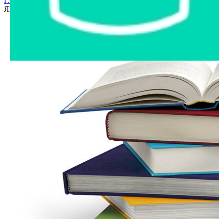
Главная страница
›
Интернет-магазин
›
Другое имущество
›
ЯПапа/Супер Папа: краткий гид арт. 9785699813841