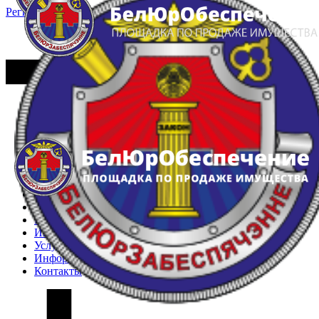
Регистрация
Вход
Главная
Арестованное имущество
Реестр несостоявшихся торгов
Реестр переоценок
Частное имущество
Государственное имущество
Интернет-магазин
Интернет-витрина
Услуги
Информация
Контакты