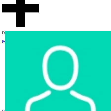
Гостевой доступ
Регистрация
Вход
Главная
Аукцион
Интернет-магазин
Интернет-витрина
Услуги
Информация
Контакты
Частное имущество
Арестованное имущество
Реестр несостоявшихся торгов
Реестр переоценок
Государственное имущество