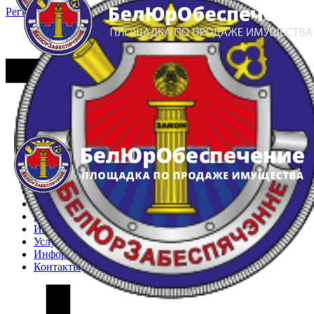
Регистрация
Вход
Главная
Арестованное имущество
Реестр несостоявшихся торгов
Реестр переоценок
Частное имущество
Государственное имущество
Интернет-магазин
Интернет-витрина
Услуги
Информация
Контакты