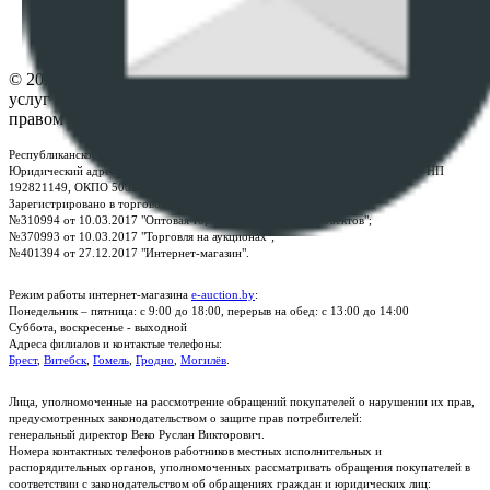
Настройки cookie-файлов
Контакты
© 2026 Республиканское унитарное предприятие по оказанию
услуг "БелЮрОбеспечение" - Все права защищены авторским
правом
Республиканское унитарное предприятие по оказанию услуг "БелЮрОбеспечение"
Юридический адрес: г. Минск, пр-т. Дзержинского, 1Б, e-mail:
kanc@rup.by
, УНП
192821149, ОКПО 500111895000
Зарегистрировано в торговом реестре Республики Беларусь:
№310994 от 10.03.2017 "Оптовая торговля без торговых объектов";
№370993 от 10.03.2017 "Торговля на аукционах";
№401394 от 27.12.2017 "Интернет-магазин".
Режим работы интернет-магазина
e-auction.by
:
Понедельник – пятница: с 9:00 до 18:00, перерыв на обед: с 13:00 до 14:00
Суббота, воскресенье - выходной
Адреса филиалов и контактые телефоны:
Брест
,
Витебск
,
Гомель
,
Гродно
,
Могилёв
.
Лица, уполномоченные на рассмотрение обращений покупателей о нарушении их прав,
предусмотренных законодательством о защите прав потребителей:
генеральный директор Веко Руслан Викторович.
Номера контактных телефонов работников местных исполнительных и
распорядительных органов, уполномоченных рассматривать обращения покупателей в
соответствии с законодательством об обращениях граждан и юридических лиц: