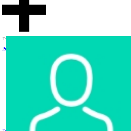
Гостевой доступ
Регистрация
Вход
Главная
Аукцион
Интернет-магазин
Интернет-витрина
Услуги
Информация
Контакты
Частное имущество
Арестованное имущество
Реестр несостоявшихся торгов
Реестр переоценок
Государственное имущество