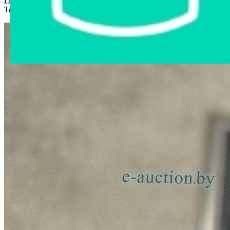
Главная страница
›
Интернет-магазин
›
Электроника
›
Телевизор KIVI