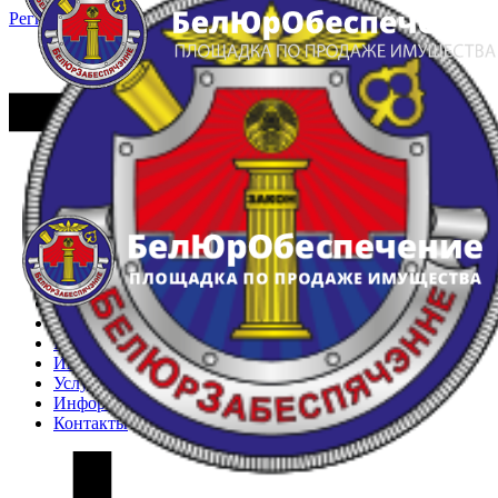
Регистрация
Вход
Главная
Арестованное имущество
Реестр несостоявшихся торгов
Реестр переоценок
Частное имущество
Государственное имущество
Интернет-магазин
Интернет-витрина
Услуги
Информация
Контакты