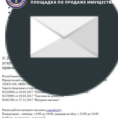
Регламент организации и проведения торгов
Пользовательское соглашение
Политика в отношении обработки персональных
данных
ПОЛОЖЕНИЕ О ПОЛИТИКЕ ОБРАБОТКИ COOKIE-
ФАЙЛОВ
Настройки cookie-файлов
Контакты
© 2026 Республиканское унитарное предприятие по оказанию
услуг "БелЮрОбеспечение" - Все права защищены авторским
правом
Республиканское унитарное предприятие по оказанию услуг "БелЮрОбеспечение"
Юридический адрес: г. Минск, пр-т. Дзержинского, 1Б, e-mail:
kanc@rup.by
, УНП
192821149, ОКПО 500111895000
Зарегистрировано в торговом реестре Республики Беларусь:
№310994 от 10.03.2017 "Оптовая торговля без торговых объектов";
№370993 от 10.03.2017 "Торговля на аукционах";
№401394 от 27.12.2017 "Интернет-магазин".
Режим работы интернет-магазина
e-auction.by
:
Понедельник – пятница: с 9:00 до 18:00, перерыв на обед: с 13:00 до 14:00
Суббота, воскресенье - выходной