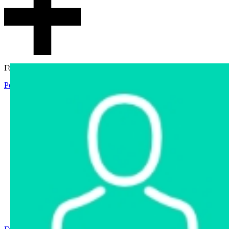
Гостевой доступ
Регистрация
Вход
Главная
Аукцион
Интернет-магазин
Интернет-витрина
Услуги
Информация
Контакты
Частное имущество
Арестованное имущество
Реестр несостоявшихся торгов
Реестр переоценок
Государственное имущество