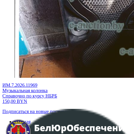
ИМ.7.2026.11969
Музыкальная колонка
Справочно по курсу НБРБ
150,00
BYN
Подписаться на новые поступления
Главная
Аукционы
Интернет-магазин