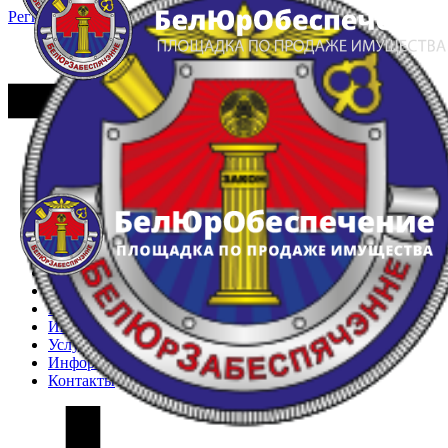
Регистрация
Вход
Главная
Арестованное имущество
Реестр несостоявшихся торгов
Реестр переоценок
Частное имущество
Государственное имущество
Интернет-магазин
Интернет-витрина
Услуги
Информация
Контакты