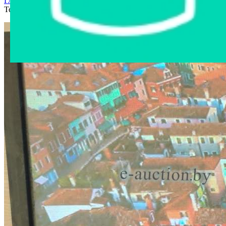
Главная страница
›
Интернет-магазин
›
Электроника
›
Телевизор SAMSUNG PS43E452A4 Wce