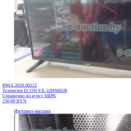
ИМ.6.2026.00222
Телевизор ECON EX-32HS002B
Справочно по курсу НБРБ
250,00
BYN
Интернет-магазин