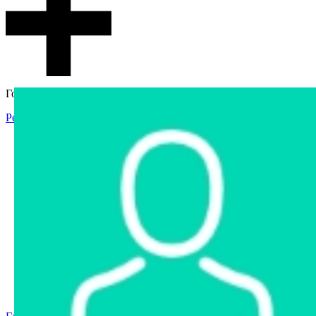
Гостевой доступ
Регистрация
Вход
Главная
Аукцион
Интернет-магазин
Интернет-витрина
Услуги
Информация
Контакты
Частное имущество
Арестованное имущество
Реестр несостоявшихся торгов
Реестр переоценок
Государственное имущество