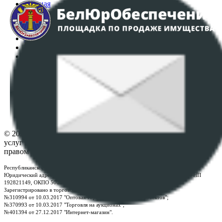
Главная
Аукционы
Интернет-магазин
Регламент организации и проведения торгов
Пользовательское соглашение
Политика в отношении обработки персональных
данных
ПОЛОЖЕНИЕ О ПОЛИТИКЕ ОБРАБОТКИ COOKIE-
ФАЙЛОВ
Настройки cookie-файлов
Контакты
© 2026 Республиканское унитарное предприятие по оказанию
услуг "БелЮрОбеспечение" - Все права защищены авторским
правом
Республиканское унитарное предприятие по оказанию услуг "БелЮрОбеспечение"
Юридический адрес: г. Минск, пр-т. Дзержинского, 1Б, e-mail:
kanc@rup.by
, УНП
192821149, ОКПО 500111895000
Зарегистрировано в торговом реестре Республики Беларусь:
№310994 от 10.03.2017 "Оптовая торговля без торговых объектов";
№370993 от 10.03.2017 "Торговля на аукционах";
№401394 от 27.12.2017 "Интернет-магазин".