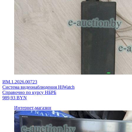
ИМ.1.2026.00723
Система видеонаблюдения HiWatch
Справочно по курсу НБРБ
989,93
BYN
Интернет-магазин