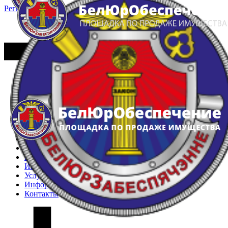
Регистрация
Вход
Главная
Арестованное имущество
Реестр несостоявшихся торгов
Реестр переоценок
Частное имущество
Государственное имущество
Интернет-магазин
Интернет-витрина
Услуги
Информация
Контакты