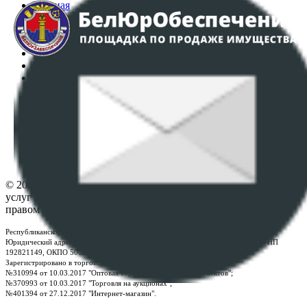
Главная
Аукционы
Интернет-магазин
Регламент организации и проведения торгов
Пользовательское соглашение
Политика в отношении обработки персональных
данных
ПОЛОЖЕНИЕ О ПОЛИТИКЕ ОБРАБОТКИ COOKIE-
ФАЙЛОВ
Настройки cookie-файлов
Контакты
© 2026 Республиканское унитарное предприятие по оказанию
услуг "БелЮрОбеспечение" - Все права защищены авторским
правом
Республиканское унитарное предприятие по оказанию услуг "БелЮрОбеспечение"
Юридический адрес: г. Минск, пр-т. Дзержинского, 1Б, e-mail:
kanc@rup.by
, УНП
192821149, ОКПО 500111895000
Зарегистрировано в торговом реестре Республики Беларусь:
№310994 от 10.03.2017 "Оптовая торговля без торговых объектов";
№370993 от 10.03.2017 "Торговля на аукционах";
№401394 от 27.12.2017 "Интернет-магазин".