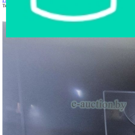
Главная страница
›
Интернет-магазин
›
Электроника
›
Телевизор LG 47CS560