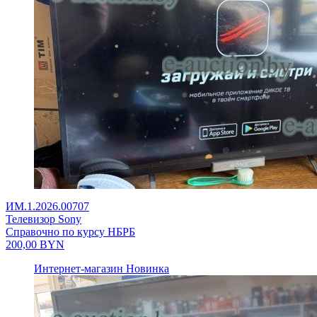
ИМ.1.2026.00707
Телевизор Sony
Справочно по курсу НБРБ
200,00
BYN
Интернет-магазин
Новинка