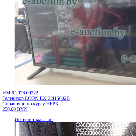
ИМ.6.2026.00222
Телевизор ECON EX-32HS002B
Справочно по курсу НБРБ
250,00
BYN
Интернет-магазин