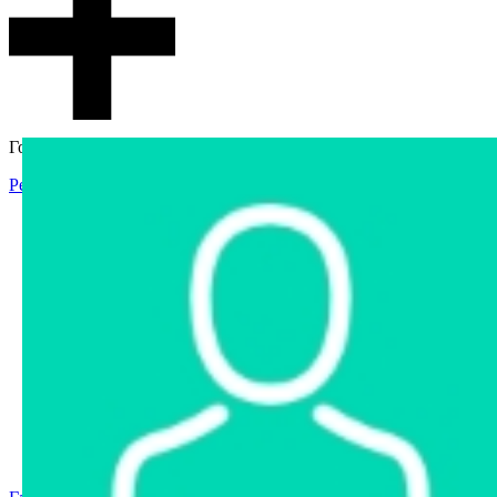
Гостевой доступ
Регистрация
Вход
Главная
Аукцион
Интернет-магазин
Интернет-витрина
Услуги
Информация
Контакты
Частное имущество
Арестованное имущество
Реестр несостоявшихся торгов
Реестр переоценок
Государственное имущество