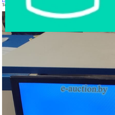
Главная страница
›
Интернет-магазин
›
Электроника
›
Телевизор Harper