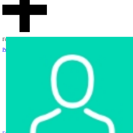
Гостевой доступ
Регистрация
Вход
Главная
Аукцион
Интернет-магазин
Интернет-витрина
Услуги
Информация
Контакты
Частное имущество
Арестованное имущество
Реестр несостоявшихся торгов
Реестр переоценок
Государственное имущество