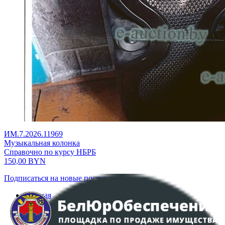
ИМ.7.2026.11969
Музыкальная колонка
Справочно по курсу НБРБ
150,00
BYN
Подписаться на новые поступления
Главная
Аукционы
Интернет-магазин