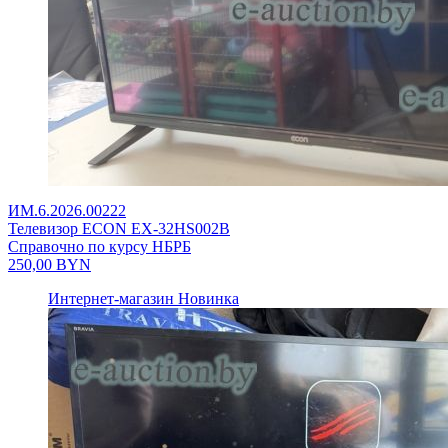
ИМ.6.2026.00222
Телевизор ECON EX-32HS002B
Справочно по курсу НБРБ
250,00
BYN
Интернет-магазин
Новинка