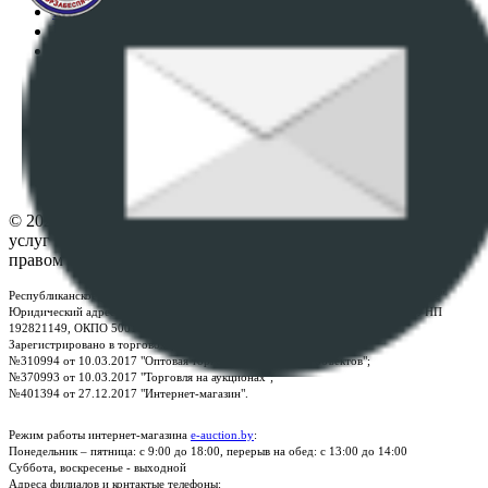
Регламент организации и проведения торгов
Пользовательское соглашение
Политика в отношении обработки персональных
данных
ПОЛОЖЕНИЕ О ПОЛИТИКЕ ОБРАБОТКИ COOKIE-
ФАЙЛОВ
Настройки cookie-файлов
Контакты
© 2026 Республиканское унитарное предприятие по оказанию
услуг "БелЮрОбеспечение" - Все права защищены авторским
правом
Республиканское унитарное предприятие по оказанию услуг "БелЮрОбеспечение"
Юридический адрес: г. Минск, пр-т. Дзержинского, 1Б, e-mail:
kanc@rup.by
, УНП
192821149, ОКПО 500111895000
Зарегистрировано в торговом реестре Республики Беларусь:
№310994 от 10.03.2017 "Оптовая торговля без торговых объектов";
№370993 от 10.03.2017 "Торговля на аукционах";
№401394 от 27.12.2017 "Интернет-магазин".
Режим работы интернет-магазина
e-auction.by
:
Понедельник – пятница: с 9:00 до 18:00, перерыв на обед: с 13:00 до 14:00
Суббота, воскресенье - выходной
Адреса филиалов и контактые телефоны: