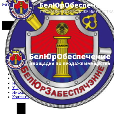
Регистрация
Вход
Главная
Арестованное имущество
Реестр несостоявшихся торгов
Реестр переоценок
Частное имущество
Государственное имущество
Интернет-магазин
Интернет-витрина
Услуги
Информация
Контакты