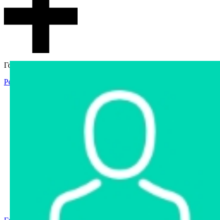
Гостевой доступ
Регистрация
Вход
Главная
Аукцион
Интернет-магазин
Интернет-витрина
Услуги
Информация
Контакты
Частное имущество
Арестованное имущество
Реестр несостоявшихся торгов
Реестр переоценок
Государственное имущество