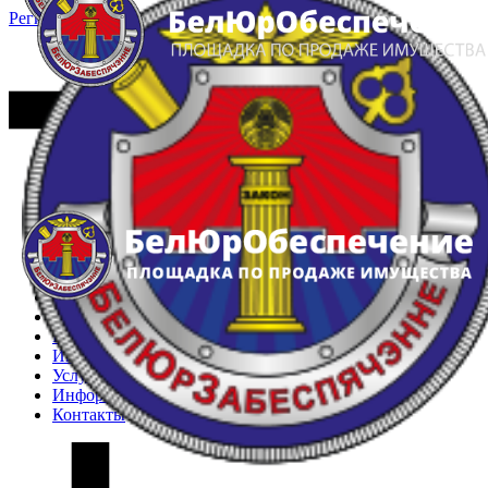
Регистрация
Вход
Главная
Арестованное имущество
Реестр несостоявшихся торгов
Реестр переоценок
Частное имущество
Государственное имущество
Интернет-магазин
Интернет-витрина
Услуги
Информация
Контакты