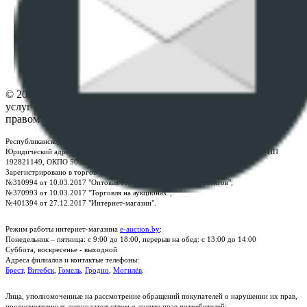
ПОЛОЖЕНИЕ О ПОЛИТИКЕ ОБРАБОТКИ COOKIE-
ФАЙЛОВ
Настройки cookie-файлов
Контакты
© 2026 Республиканское унитарное предприятие по оказанию
услуг "БелЮрОбеспечение" - Все права защищены авторским
правом
Республиканское унитарное предприятие по оказанию услуг "БелЮрОбеспечение"
Юридический адрес: г. Минск, пр-т. Дзержинского, 1Б, e-mail:
kanc@rup.by
, УНП
192821149, ОКПО 500111895000
Зарегистрировано в торговом реестре Республики Беларусь:
№310994 от 10.03.2017 "Оптовая торговля без торговых объектов";
№370993 от 10.03.2017 "Торговля на аукционах";
№401394 от 27.12.2017 "Интернет-магазин".
Режим работы интернет-магазина
e-auction.by
:
Понедельник – пятница: с 9:00 до 18:00, перерыв на обед: с 13:00 до 14:00
Суббота, воскресенье - выходной
Адреса филиалов и контактые телефоны:
Брест
,
Витебск
,
Гомель
,
Гродно
,
Могилёв
.
Лица, уполномоченные на рассмотрение обращений покупателей о нарушении их прав,
предусмотренных законодательством о защите прав потребителей: