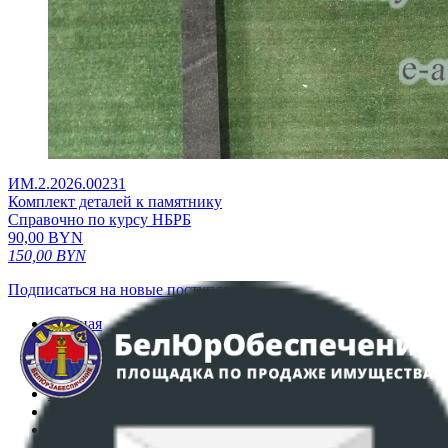
ИМ.2.2026.00231
Комплект деталей к памятнику
Справочно по курсу НБРБ
90,00
BYN
150,00
BYN
Подписаться на новые поступления
Главная
Аукционы
Интернет-магазин
Регламент организации и проведения торгов
Пользовательское соглашение
Политика в отношении обработки персональных
данных