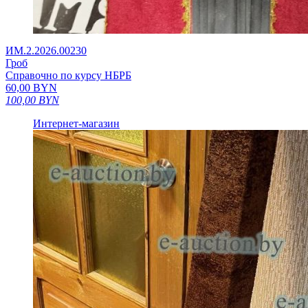
ИМ.2.2026.00230
Гроб
Справочно по курсу НБРБ
60,00
BYN
100,00
BYN
Интернет-магазин