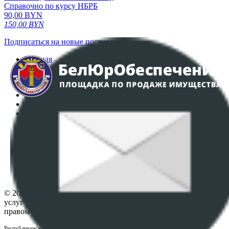
Справочно по курсу НБРБ
90,00
BYN
150,00
BYN
Подписаться на новые поступления
Главная
Аукционы
Интернет-магазин
Регламент организации и проведения торгов
Пользовательское соглашение
Политика в отношении обработки персональных
данных
ПОЛОЖЕНИЕ О ПОЛИТИКЕ ОБРАБОТКИ COOKIE-
ФАЙЛОВ
Настройки cookie-файлов
Контакты
© 2026 Республиканское унитарное предприятие по оказанию
услуг "БелЮрОбеспечение" - Все права защищены авторским
правом
Республиканское унитарное предприятие по оказанию услуг "БелЮрОбеспечение"