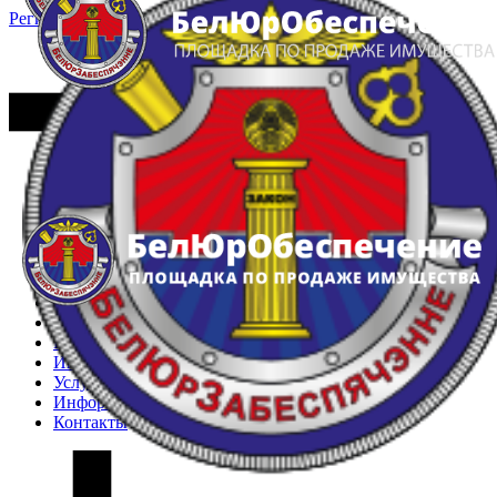
Регистрация
Вход
Главная
Арестованное имущество
Реестр несостоявшихся торгов
Реестр переоценок
Частное имущество
Государственное имущество
Интернет-магазин
Интернет-витрина
Услуги
Информация
Контакты