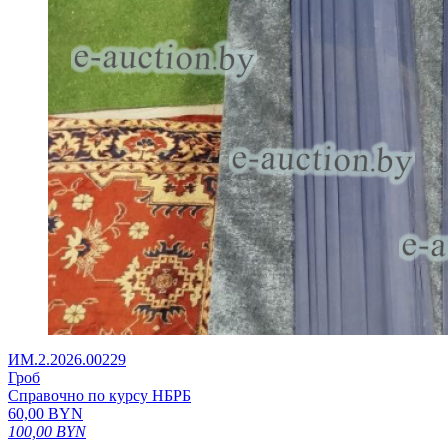
ИМ.2.2026.00229
Гроб
Справочно по курсу НБРБ
60,00
BYN
100,00
BYN