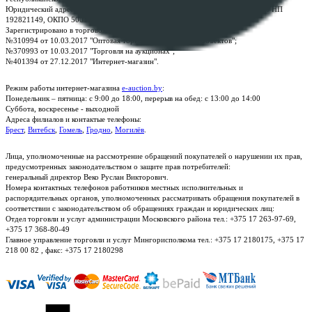
Юридический адрес: г. Минск, пр-т. Дзержинского, 1Б, e-mail:
kanc@rup.by
, УНП
192821149, ОКПО 500111895000
Зарегистрировано в торговом реестре Республики Беларусь:
№310994 от 10.03.2017 "Оптовая торговля без торговых объектов";
№370993 от 10.03.2017 "Торговля на аукционах";
№401394 от 27.12.2017 "Интернет-магазин".
Режим работы интернет-магазина
e-auction.by
:
Понедельник – пятница: с 9:00 до 18:00, перерыв на обед: с 13:00 до 14:00
Суббота, воскресенье - выходной
Адреса филиалов и контактые телефоны:
Брест
,
Витебск
,
Гомель
,
Гродно
,
Могилёв
.
Лица, уполномоченные на рассмотрение обращений покупателей о нарушении их прав,
предусмотренных законодательством о защите прав потребителей:
генеральный директор Веко Руслан Викторович.
Номера контактных телефонов работников местных исполнительных и
распорядительных органов, уполномоченных рассматривать обращения покупателей в
соответствии с законодательством об обращениях граждан и юридических лиц:
Отдел торговли и услуг администрации Московского района тел.: +375 17 263-97-69,
+375 17 368-80-49
Главное управление торговли и услуг Мингорисполкома тел.: +375 17 2180175, +375 17
218 00 82 , факс: +375 17 2180298