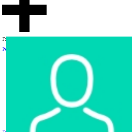
Гостевой доступ
Регистрация
Вход
Главная
Аукцион
Интернет-магазин
Интернет-витрина
Услуги
Информация
Контакты
Частное имущество
Арестованное имущество
Реестр несостоявшихся торгов
Реестр переоценок
Государственное имущество