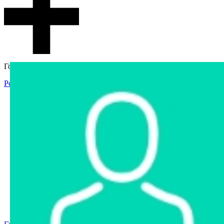
Гостевой доступ
Регистрация
Вход
Главная
Аукцион
Интернет-магазин
Интернет-витрина
Услуги
Информация
Контакты
Частное имущество
Арестованное имущество
Реестр несостоявшихся торгов
Реестр переоценок
Государственное имущество