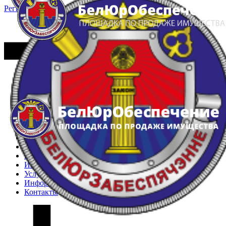
Регистрация
Вход
Главная
Арестованное имущество
Реестр несостоявшихся торгов
Реестр переоценок
Частное имущество
Государственное имущество
Интернет-магазин
Интернет-витрина
Услуги
Информация
Контакты