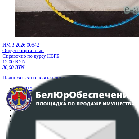
ИМ.3.2026.00542
Обруч спортивный
Справочно по курсу НБРБ
12,00
BYN
30,00
BYN
Подписаться на новые поступления
Главная
Аукционы
Интернет-магазин
Регламент организации и проведения торгов
Пользовательское соглашение
Политика в отношении обработки персональных
данных
ПОЛОЖЕНИЕ О ПОЛИТИКЕ ОБРАБОТКИ COOKIE-
ФАЙЛОВ