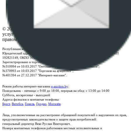
Настройки cookie-файлов
Контакты
© 2026 Республиканское унитарное предприятие по оказанию
услуг "БелЮрОбеспечение" - Все права защищены авторским
правом
Республиканское унитарное предприятие по оказанию услуг "БелЮрОбеспечение"
Юридический адрес: г. Минск, пр-т. Дзержинского, 1Б, e-mail:
kanc@rup.by
, УНП
192821149, ОКПО 500111895000
Зарегистрировано в торговом реестре Республики Беларусь:
№310994 от 10.03.2017 "Оптовая торговля без торговых объектов";
№370993 от 10.03.2017 "Торговля на аукционах";
№401394 от 27.12.2017 "Интернет-магазин".
Режим работы интернет-магазина
e-auction.by
:
Понедельник – пятница: с 9:00 до 18:00, перерыв на обед: с 13:00 до 14:00
Суббота, воскресенье - выходной
Адреса филиалов и контактые телефоны:
Брест
,
Витебск
,
Гомель
,
Гродно
,
Могилёв
.
Лица, уполномоченные на рассмотрение обращений покупателей о нарушении их прав,
предусмотренных законодательством о защите прав потребителей:
генеральный директор Веко Руслан Викторович.
Номера контактных телефонов работников местных исполнительных и