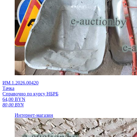
ИМ.1.2026.00420
Тачка
Справочно по курсу НБРБ
64,00
BYN
80,00
BYN
Интернет-магазин