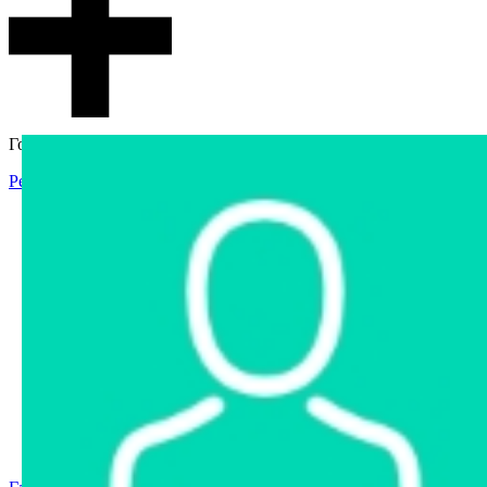
Гостевой доступ
Регистрация
Вход
Главная
Аукцион
Интернет-магазин
Интернет-витрина
Услуги
Информация
Контакты
Частное имущество
Арестованное имущество
Реестр несостоявшихся торгов
Реестр переоценок
Государственное имущество