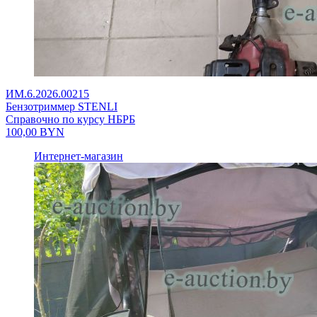
ИМ.6.2026.00215
Бензотриммер STENLI
Справочно по курсу НБРБ
100,00
BYN
Интернет-магазин