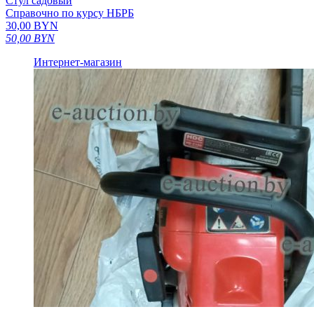
Стул садовый
Справочно по курсу НБРБ
30,00
BYN
50,00
BYN
Интернет-магазин