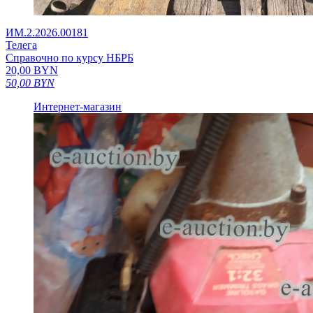
ИМ.2.2026.00181
Телега
Справочно по курсу НБРБ
20,00
BYN
50,00
BYN
Интернет-магазин