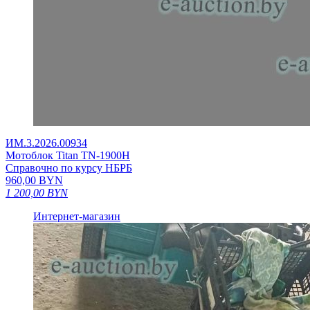
ИМ.3.2026.00934
Мотоблок Titan TN-1900H
Справочно по курсу НБРБ
960,00
BYN
1 200,00
BYN
Интернет-магазин