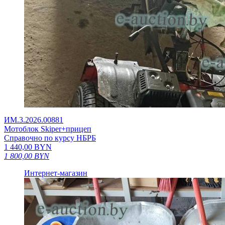
ИМ.3.2026.00881
Мотоблок Skiper+прицеп
Справочно по курсу НБРБ
1 440,00
BYN
1 800,00
BYN
Интернет-магазин