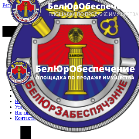
Регистрация
Вход
Главная
Арестованное имущество
Реестр несостоявшихся торгов
Реестр переоценок
Частное имущество
Государственное имущество
Интернет-магазин
Интернет-витрина
Услуги
Информация
Контакты