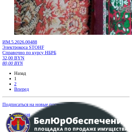
ИМ.5.2026.00488
Электрокоса STOHF
Справочно по курсу НБРБ
32,00
BYN
80,00
BYN
Назад
1
2
Вперед
Подписаться на новые поступления
Главная
Аукционы
Интернет-магазин