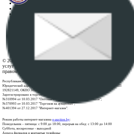
Регламент организации и проведения торгов
Пользовательское соглашение
Политика в отношении обработки персональных
данных
ПОЛОЖЕНИЕ О ПОЛИТИКЕ ОБРАБОТКИ COOKIE-
ФАЙЛОВ
Настройки cookie-файлов
Контакты
© 2026 Республиканское унитарное предприятие по оказанию
услуг "БелЮрОбеспечение" - Все права защищены авторским
правом
Республиканское унитарное предприятие по оказанию услуг "БелЮрОбеспечение"
Юридический адрес: г. Минск, пр-т. Дзержинского, 1Б, e-mail:
kanc@rup.by
, УНП
192821149, ОКПО 500111895000
Зарегистрировано в торговом реестре Республики Беларусь:
№310994 от 10.03.2017 "Оптовая торговля без торговых объектов";
№370993 от 10.03.2017 "Торговля на аукционах";
№401394 от 27.12.2017 "Интернет-магазин".
Режим работы интернет-магазина
e-auction.by
:
Понедельник – пятница: с 9:00 до 18:00, перерыв на обед: с 13:00 до 14:00
Суббота, воскресенье - выходной
Адреса филиалов и контактые телефоны: